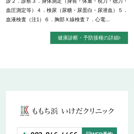
診２．診察３．身体測定（身長・体重・視力・聴力・
血圧測定等）４．検尿（尿糖・尿蛋白・尿潜血）５．
血液検査（注1）６．胸部Ｘ線検査７．心電...
健康診断・予防接種の詳細