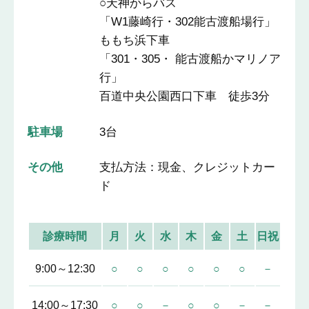
○天神からバス
「W1藤崎行・302能古渡船場行」
ももち浜下車
「301・305・ 能古渡船かマリノア
行」
百道中央公園西口下車 徒歩3分
駐車場
3台
その他
支払方法：現金、クレジットカー
ド
診療時間
月
火
水
木
金
土
日祝
9:00～12:30
○
○
○
○
○
○
－
14:00～17:30
○
○
－
○
○
－
－