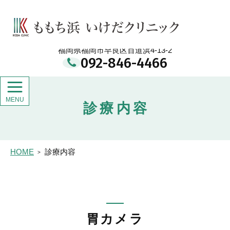
メ
イ
ももち浜 いけだクリニック
ン
コ
ン
福岡県福岡市早良区百道浜4-13-2
テ
092-846-4466
ン
ツ
診療内容
HOME
診療内容
胃カメラ