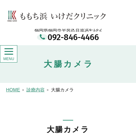
メ
イ
ももち浜 いけだクリニック
ン
コ
ン
福岡県福岡市早良区百道浜4-13-2
テ
092-846-4466
ン
ツ
大腸カメラ
HOME
診療内容
大腸カメラ
大腸カメラ