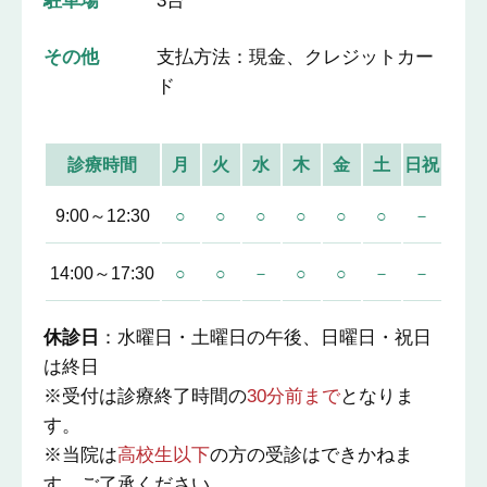
駐車場
3台
その他
支払方法：現金、クレジットカー
ド
診療時間
月
火
水
木
金
土
日祝
9:00～12:30
○
○
○
○
○
○
－
14:00～17:30
○
○
－
○
○
－
－
休診日
：水曜日・土曜日の午後、日曜日・祝日
は終日
※受付は診療終了時間の
30分前まで
となりま
す。
※当院は
高校生以下
の方の受診はできかねま
す。ご了承ください。