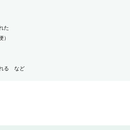
れた
便）
れる など