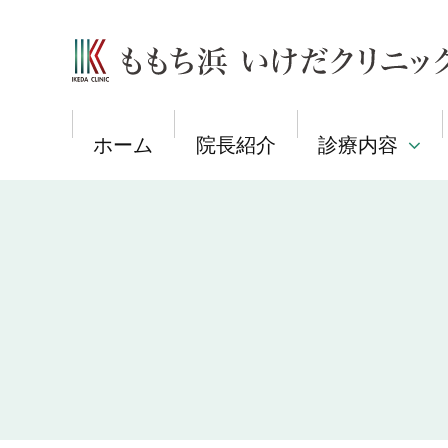
メ
イ
ももち浜 いけだクリニック
ン
コ
ン
テ
ン
ツ
ホーム
院長紹介
診療内容