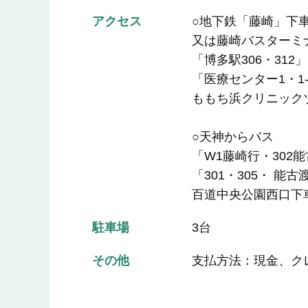
アクセス
○地下鉄「藤崎」下車
又は藤崎バスターミ
「博多駅306・312」
「医療センター1・1-
ももち浜クリニック
○天神からバス
「W1藤崎行・302
「301・305・ 能
百道中央公園西口下
駐車場
3台
その他
支払方法：現金、ク