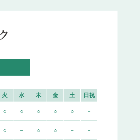
火
水
木
金
土
日祝
○
○
○
○
○
－
○
－
○
○
－
－