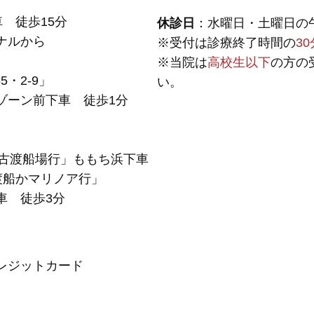
 徒歩15分
休診日
：水曜日・土曜日の
ナルから
※受付は診療終了時間の
3
※当院は
高校生以下
の方の
5・2-9」
い。
ゾーン前下車 徒歩1分
能古渡船場行」ももち浜下車
古渡船かマリノア行」
車 徒歩3分
レジットカード